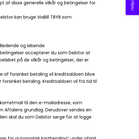
Helpcenter
 af disse generelle vilkår og betingelser for
t Debitor kan bruge ViaBill TBYB som
indledende og løbende
og betingelser accepterer du som Debitor at
tbeløbet på de vilkår og betingelser, der er
de af forsinket betaling vil kreditsaldoen blive
inket betaling. Kreditsaldoen vil fra tid til
lkomstmail til den e-mailadresse, som
om Aftalens grundlag. Derudover sendes en
len skal du som Debitor sørge for at logge
lser for automatisk kortbetaling” under afsnit