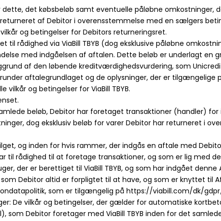
yder dette, det købsbeløb samt eventuelle påløbne omkostninger, d
 returneret af Debitor i overensstemmelse med en sælgers beting
vilkår og betingelser for Debitors returneringsret.
illet til rådighed via ViaBill TBYB (dog eksklusive påløbne omkostnin
rbindelse med indgåelsen af aftalen. Dette beløb er underlagt en
aggrund af den løbende kreditværdighedsvurdering, som Unicredi
, herunder aftalegrundlaget og de oplysninger, der er tilgængelige
 vilkår og betingelser for ViaBill TBYB.
ænset.
t samlede beløb, Debitor har foretaget transaktioner (handler) f
tninger, dog eksklusiv beløb for varer Debitor har returneret i
evilget, og inden for hvis rammer, der indgås en aftale med Debito
ar til rådighed til at foretage transaktioner, og som er lig med d
rbruger, der er berettiget til ViaBill TBYB, og som har indgået denne 
, som Debitor altid er forpligtet til at have, og som er knyttet til A
s persondatapolitik, som er tilgængelig på https://viabill.com/dk/g
nger: De vilkår og betingelser, der gælder for automatiske kortbeta
el), som Debitor foretager med ViaBill TBYB inden for det samlede