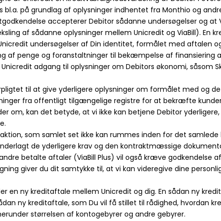
s bl.a. på grundlag af oplysninger indhentet fra Monthio og and
godkendelse accepterer Debitor sådanne undersøgelser og at Vi
ksling af sådanne oplysninger mellem Unicredit og ViaBill). En 
 Unicredit undersøgelser af Din identitet, formålet med aftalen o
af penge og foranstaltninger til bekæmpelse af finansiering a
ve Unicredit adgang til oplysninger om Debitors økonomi, såsom S
forpligtet til at give yderligere oplysninger om formålet med og 
sninger fra offentligt tilgængelige registre for at bekræfte kunde
der om, kan det betyde, at vi ikke kan betjene Debitor yderligere
e.
nsaktion, som samlet set ikke kan rummes inden for det samlede k
er underlagt de yderligere krav og den kontraktmæssige dokument
dre betalte aftaler (ViaBill Plus) vil også kræve godkendelse af
ng giver du dit samtykke til, at vi kan videregive dine personlige
r en ny kreditaftale mellem Unicredit og dig. En sådan ny kreditaf
dan ny kreditaftale, som Du vil få stillet til rådighed, hvordan k
herunder størrelsen af kontogebyrer og andre gebyrer.