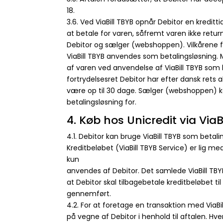
18.
3.6. Ved ViaBill TBYB opnår Debitor en kredit
at betale for varen, såfremt varen ikke retu
Debitor og sælger (webshoppen). Vilkårene f
ViaBill TBYB anvendes som betalingsløsning.
af varen ved anvendelse af ViaBill TBYB som b
fortrydelsesret Debitor har efter dansk rets
være op til 30 dage. Sælger (webshoppen) ka
betalingsløsning for.
4. Køb hos Unicredit via ViaB
4.1. Debitor kan bruge ViaBill TBYB som beta
Kreditbeløbet (ViaBill TBYB Service) er lig m
kun
anvendes af Debitor. Det samlede ViaBill TBYB 
at Debitor skal tilbagebetale kreditbeløbet t
gennemført.
4.2. For at foretage en transaktion med ViaBi
på vegne af Debitor i henhold til aftalen. Hv