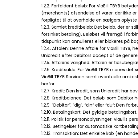
1.2.2. Forfaldent beløb: For ViaBill TBYB bet
(merchants) afsendelse af varer, der ikke er
forpligtet til at overholde en sælgers oplyste 
1.2.3. Samlet kreditbeløb: Det beløb, der er st
forsinket betaling). Beløbet vil fremgå i fo
tidspunkt kan annulleres eller blokeres på b
1.2.4. Aftalen: Denne Aftale for ViaBill TBYB
Unicredit efter Debitors accept af de generelle
1.2.5. Aftalens varighed: Aftalen er tidsubegr
1.2.6. Kreditsaldo: For ViaBill TBYB menes de
ViaBill TBYB Servicen samt eventuelle omkos
herfor.
1.2.7. Kredit: Den kredit, som Unicredit har b
1.2.8. Kreditbalance: Det beløb, som Debitor h
1.2.9. “Debitor”, ”dig”, ”din” eller “du”: Den fo
1.2.10. Betalingskort: Det gyldige betalingskort
1.2.11. Politik for personoplysninger: ViaBill
1.2.12. Betingelser for automatiske kortbetali
1.2.13. Transaktion: Det enkelte køb (en hand