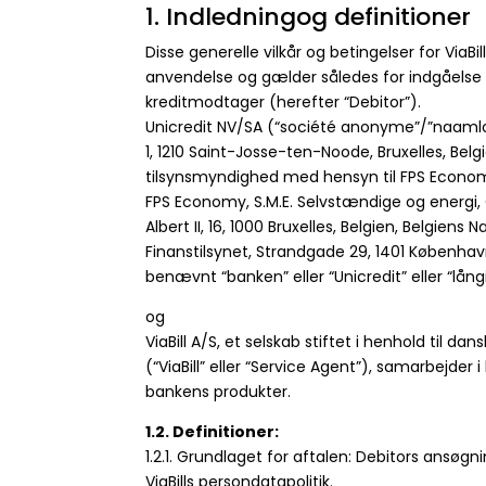
1. Indledningog definitioner
Disse generelle vilkår og betingelser for ViaBil
anvendelse og gælder således for indgåelse 
kreditmodtager (herefter “Debitor”).
Unicredit NV/SA (“société anonyme”/”naamloz
1, 1210 Saint-Josse-ten-Noode, Bruxelles, Be
tilsynsmyndighed med hensyn til FPS Economy
FPS Economy, S.M.E. Selvstændige og energi, G
Albert II, 16, 1000 Bruxelles, Belgien, Belgie
Finanstilsynet, Strandgade 29, 1401 Københav
benævnt “banken” eller “Unicredit” eller “lång
og
ViaBill A/S, et selskab stiftet i henhold til
(“ViaBill” eller “Service Agent”), samarbejd
bankens produkter.
1.2. Definitioner:
1.2.1. Grundlaget for aftalen: Debitors ansøgni
ViaBills persondatapolitik.