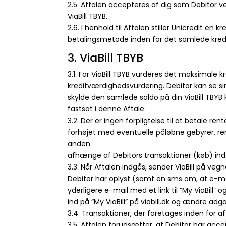
2.5. Aftalen accepteres af dig som Debitor ve
ViaBill TBYB.
2.6. I henhold til Aftalen stiller Unicredit en 
betalingsmetode inden for det samlede kredit
3. ViaBill TBYB
3.1. For ViaBill TBYB vurderes det maksimale
kreditværdighedsvurdering. Debitor kan se sin
skylde den samlede saldo på din ViaBill TBYB kr
fastsat i denne Aftale.
3.2. Der er ingen forpligtelse til at betale rent
forhøjet med eventuelle påløbne gebyrer, ren
anden
afhænge af Debitors transaktioner (køb) ind
3.3. Når Aftalen indgås, sender ViaBill på 
Debitor har oplyst (samt en sms om, at e-ma
yderligere e-mail med et link til “My ViaBil
ind på “My ViaBill” på viabill.dk og ændre ad
3.4. Transaktioner, der foretages inden for af
3.5. Aftalen forudsætter, at Debitor har acce