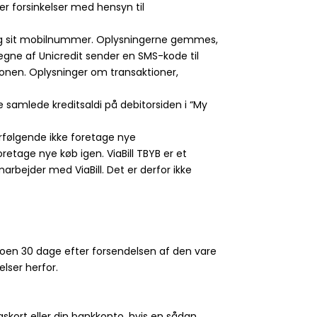
r forsinkelser med hensyn til
l og sit mobilnummer. Oplysningerne gemmes,
vegne af Unicredit sender en SMS-kode til
ionen. Oplysninger om transaktioner,
e samlede kreditsaldi på debitorsiden i “My
fterfølgende ikke foretage nye
retage nye køb igen. ViaBill TBYB er et
arbejder med ViaBill. Det er derfor ikke
aldoen 30 dage efter forsendelsen af den vare
lser herfor.
gskort eller din bankkonto, hvis en sådan