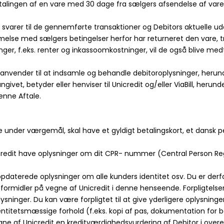
etalingen af en vare med 30 dage fra sælgers afsendelse af vare
r svarer til de gennemførte transaktioner og Debitors aktuelle ud
melse med sælgers betingelser herfor har returneret den vare, t
ger, f.eks. renter og inkassoomkostninger, vil de også blive me
Bill anvender til at indsamle og behandle debitoroplysninger, her
angivet, betyder eller henviser til Unicredit og/eller ViaBill, herun
enne Aftale.
være under værgemål, skal have et gyldigt betalingskort, et dans
icredit have oplysninger om dit CPR- nummer (Central Person Regi
de opdaterede oplysninger om alle kunders identitet osv. Du er derfo
editformidler på vegne af Unicredit i denne henseende. Forpligtel
ysninger. Du kan være forpligtet til at give yderligere oplysni
ntitetsmæssige forhold (f.eks. kopi af pas, dokumentation for b
å vegne af Unicredit en kreditværdighedsvurdering af Debitor i 