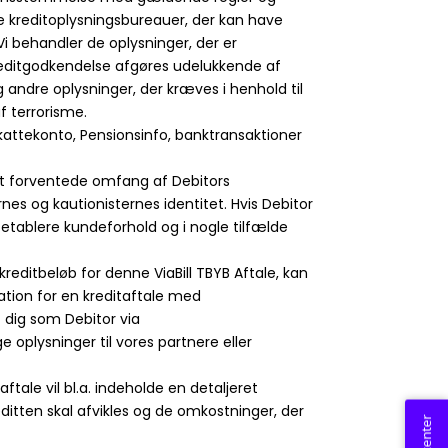
re kreditoplysningsbureauer, der kan have
 behandler de oplysninger, der er
kreditgodkendelse afgøres udelukkende af
g andre oplysninger, der kræves i henhold til
f terrorisme.
kattekonto, Pensionsinfo, banktransaktioner
det forventede omfang af Debitors
rnes og kautionisternes identitet. Hvis Debitor
, etablere kundeforhold og i nogle tilfælde
reditbeløb for denne ViaBill TBYB Aftale, kan
ation for en kreditaftale med
 dig som Debitor via
 oplysninger til vores partnere eller
tale vil bl.a. indeholde en detaljeret
reditten skal afvikles og de omkostninger, der