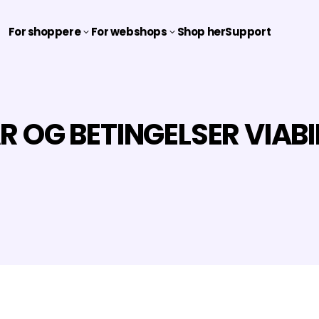
For shoppere
For webshops
Shop her
Support
3
3
R OG BETINGELSER VIABI