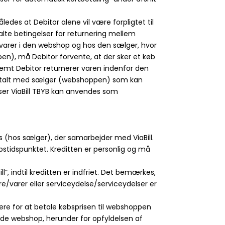
edes at Debitor alene vil være forpligtet til
alte betingelser for returnering mellem
 varer i den webshop og hos den sælger, hvor
n), må Debitor forvente, at der sker et køb
åfremt Debitor returnerer varen indenfor den
et aftalt med sælger (webshoppen) som kan
ser ViaBill TBYB kan anvendes som
s (hos sælger), der samarbejder med ViaBill.
øbstidspunktet. Kreditten er personlig og må
l”, indtil kreditten er indfriet. Det bemærkes,
re/varer eller serviceydelse/serviceydelser er
dere for at betale købsprisen til webshoppen
dende webshop, herunder for opfyldelsen af