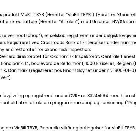
ls produkt ViaBill TBYB (Herefter ”ViaBill TBYB”) (Herefter ”Generell
af en kreditaftale (Herefter ”Aftalen”) med Unicredit NV/SA som
e vennootschap”), et selskab registreret under belgisk lovgiv
lgien. Registreret ved Crossroads Bank of Enterprises under num
 er direktoratet for økonomisk inspektion:
eneraldirektoratet for Økonomisk Inspektorat, Centrale tjenester –
ns Nationalbank, 14, boulevard de Berlaimont, 1000 Bruxelles, Belgi
n K, Danmark (registreret hos Finanstilsynet under nr. 1800-01-
iver”)
 dansk lovgivning og registreret under CVR- nr. 33245564 med hjems
er i henhold til en aftale om programmarketing og servicering (
ng om ViaBill TBYB, Generelle vilkår og betingelser for ViaBill TBY