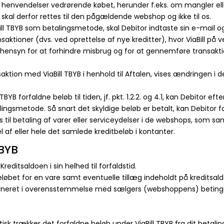
henvendelser vedrørende købet, herunder f.eks. om mangler elle
skal derfor rettes til den pågældende webshop og ikke til os.
aBill TBYB som betalingsmetode, skal Debitor indtaste sin e-mai
ktioner (dvs. ved oprettelse af nye kreditter), hvor ViaBill på 
dshensyn for at forhindre misbrug og for at gennemføre transakt
tion med ViaBill TBYB i henhold til Aftalen, vises ændringen i d
 TBYB forfaldne beløb til tiden, jf. pkt. 1.2.2. og 4.1, kan Debitor e
ngsmetode. Så snart det skyldige beløb er betalt, kan Debitor fo
til betaling af varer eller serviceydelser i de webshops, som sam
 af eller hele det samlede kreditbeløb i kontanter.
TBYB
Kreditsaldoen i sin helhed til forfaldstid.
 beløbet for en vare samt eventuelle tillæg indeholdt på kredits
turneret i overensstemmelse med sælgers (webshoppens) betinge
isk trækker det forfaldne beløb under ViaBill TBYB fra dit betalin