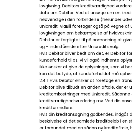
lovgivning. Debitors kreditværdighed vurdere
data om Debitor. Ved at ansøge om en kredit
nødvendige i den forbindelse (herunder udve
Unicredit. ViaBill foretager også på vegne af
lovgivningen om bekæmpelse af hvidvaskning 
Debitor er forpligtet til på anmodning at gi
og – indestående efter Unicredits valg.
Hvis Debitor bliver bedt om det, er Debitor 
kundeforhold til os. Vi vil også indhente oply
ikke ønsker at give de oplysninger, som vi be
kan det betyde, at kundeforholdet må ophør
2.4.1. Hvis Debitor ønsker at foretage en tra
Debitor blive tilbudt en anden aftale, der 
kreditomkostninger med Unicredit. Sådanne an
kreditværdighedsvurdering mv. Ved din ansøgni
kreditformidlere.
Hvis din kreditansøgning godkendes, indgås de
beskrivelse af det samlede kreditbeløb i en så
er forbundet med en sådan ny kreditaftale, 