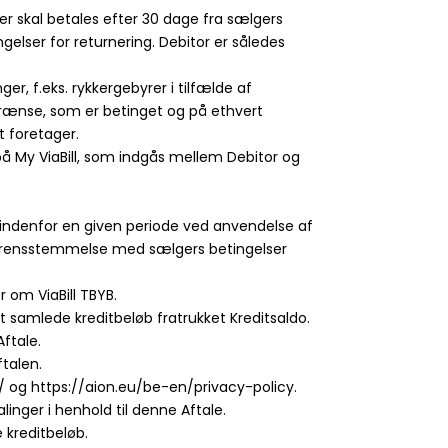
er skal betales efter 30 dage fra sælgers
elser for returnering. Debitor er således
ger, f.eks. rykkergebyrer i tilfælde af
 grænse, som er betinget og på ethvert
t foretager.
 på My ViaBill, som indgås mellem Debitor og
or indenfor en given periode ved anvendelse af
 overensstemmelse med sælgers betingelser
r om ViaBill TBYB.
et samlede kreditbeløb fratrukket Kreditsaldo.
Aftale.
ftalen.
dpr/ og https://aion.eu/be-en/privacy-policy.
linger i henhold til denne Aftale.
 kreditbeløb.