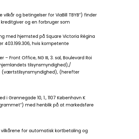
e vilkår og betingelser for ViaBill TBYB”) finder
 kreditgiver og en forbruger som
ning med hjemsted på Square Victoria Régina
mer 403.199.306, hvis kompetente
 Front Office, NG III, 3. sal, Boulevard Roi
en (hjemlandets tilsynsmyndighed),/
0) (værtstilsynsmyndighed), (herefter
ted i Grønnegade 10, 1., 1107 København K
“Programmet”) med henblik på at markedsføre
B, vilkårene for automatisk kortbetaling og