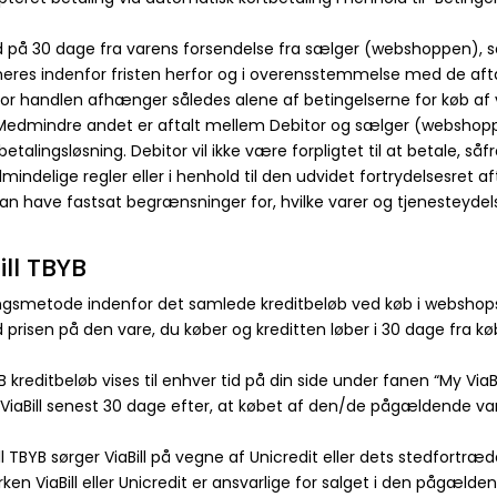
tid på 30 dage fra varens forsendelse fra sælger (webshoppen), sål
rneres indenfor fristen herfor og i overensstemmelse med de aft
or handlen afhænger således alene af betingelserne for køb af
 Medmindre andet er aftalt mellem Debitor og sælger (webshoppe
etalingsløsning. Debitor vil ikke være forpligtet til at betale, s
 almindelige regler eller i henhold til den udvidet fortrydelsesr
n have fastsat begrænsninger for, hvilke varer og tjenesteydel
ill TBYB
lingsmetode indenfor det samlede kreditbeløb ved køb i webshop
ed prisen på den vare, du køber og kreditten løber i 30 dage fra k
kreditbeløb vises til enhver tid på din side under fanen “My ViaBil
il ViaBill senest 30 dage efter, at købet af den/de pågældende va
ll TBYB sørger ViaBill på vegne af Unicredit eller dets stedfortræ
erken ViaBill eller Unicredit er ansvarlige for salget i den pågæl