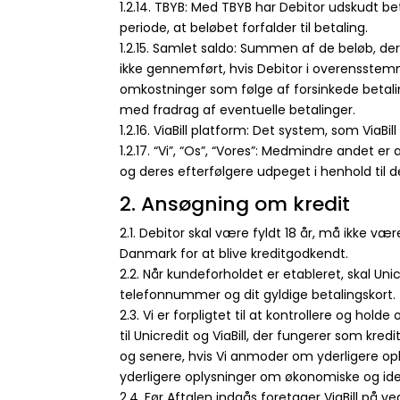
1.2.14. TBYB: Med TBYB har Debitor udskudt b
periode, at beløbet forfalder til betaling.
1.2.15. Samlet saldo: Summen af de beløb, de
ikke gennemført, hvis Debitor i overensstem
omkostninger som følge af forsinkede betalin
med fradrag af eventuelle betalinger.
1.2.16. ViaBill platform: Det system, som Via
1.2.17. “Vi”, “Os”, “Vores”: Medmindre andet er 
og deres efterfølgere udpeget i henhold til d
2. Ansøgning om kredit
2.1. Debitor skal være fyldt 18 år, må ikke 
Danmark for at blive kreditgodkendt.
2.2. Når kundeforholdet er etableret, skal Un
telefonnummer og dit gyldige betalingskort.
2.3. Vi er forpligtet til at kontrollere og hol
til Unicredit og ViaBill, der fungerer som kr
og senere, hvis Vi anmoder om yderligere opl
yderligere oplysninger om økonomiske og ide
2.4. Før Aftalen indgås foretager ViaBill p