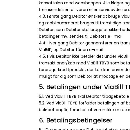
købsaftalen med webshoppen. Alle klager og 
fremsendelsen af varen eller serviceydelsen, 
4.3. Første gang Debitor ønsker at bruge Vi
og mobilnummeret bruges til fremtidige transa
Debitor, som Debitor skal bruge af sikkerhe
betalinger mv. sendes til Debitors e- mail.
4.4. Hver gang Debitor gennemfører en transak
ViaBill”, og Debitor får en e-mail.
4.5. Hvis Debitor ikke betaler det under ViaBill
transaktioner/køb med ViaBill TBYB som betali
forbrugerkreditprodukt, der kun kan anvendes 
muligt for dig som Debitor at modtage en del
5. Betalingen under ViaBill 
5.1. Ved ViaBill TBYB skal Debitor tilbagebetale 
5.2. Ved ViaBill TBYB forfalder betalingen af
beløbet angår, forudsat at varen ikke er re
6. Betalingsbetingelser
6.1. Du accepterer som Debitor, at vi automat