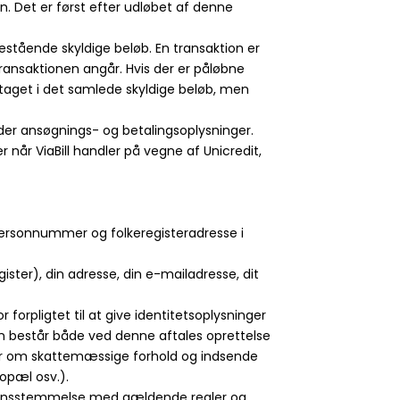
n. Det er først efter udløbet af denne
estående skyldige beløb. En transaktion er
ransaktionen angår. Hvis der er påløbne
dtaget i det samlede skyldige beløb, men
under ansøgnings- og betalingsoplysninger.
der når ViaBill handler på vegne af Unicredit,
k personnummer og folkeregisteradresse i
ster), din adresse, din e-mailadresse, dit
r forpligtet til at give identitetsoplysninger
sen består både ved denne aftales oprettelse
nger om skattemæssige forhold og indsende
opæl osv.).
overensstemmelse med gældende regler og