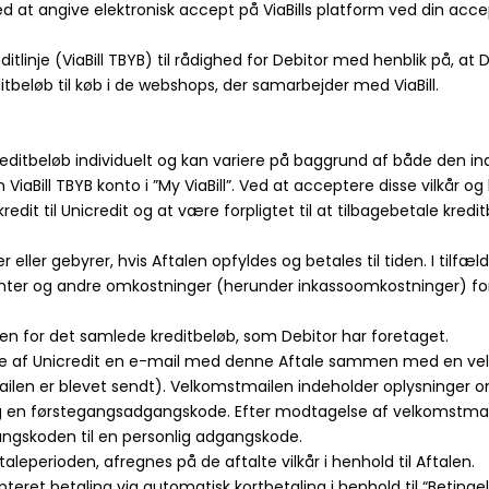
d at angive elektronisk accept på ViaBills platform ved din accept
kreditlinje (ViaBill TBYB) til rådighed for Debitor med henblik på, a
beløb til køb i de webshops, der samarbejder med ViaBill.
 kreditbeløb individuelt og kan variere på baggrund af både den 
 ViaBill TBYB konto i ”My ViaBill”. Ved at acceptere disse vilkår 
edit til Unicredit og at være forpligtet til at tilbagebetale kredi
er eller gebyrer, hvis Aftalen opfyldes og betales til tiden. I tilfæl
ter og andre omkostninger (herunder inkassoomkostninger) for fors
en for det samlede kreditbeløb, som Debitor har foretaget.
vegne af Unicredit en e-mail med denne Aftale sammen med en ve
ilen er blevet sendt). Velkomstmailen indeholder oplysninger 
l” og en førstegangsadgangskode. Efter modtagelse af velkomstmai
gangskoden til en personlig adgangskode.
taleperioden, afregnes på de aftalte vilkår i henhold til Aftalen.
pteret betaling via automatisk kortbetaling i henhold til “Betinge