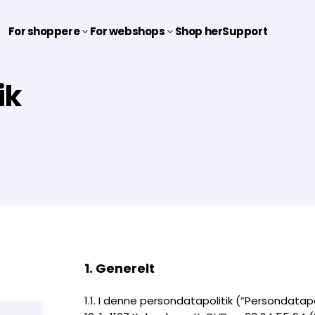
For shoppere
For webshops
Shop her
Support
3
3
ik
1. Generelt
1.1. I denne persondatapolitik (”Persondata