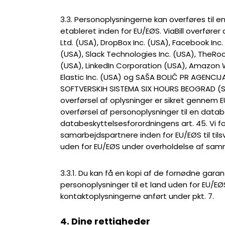
3.3. Personoplysningerne kan overføres til e
etableret inden for EU/EØS. ViaBill overfører 
Ltd. (USA), DropBox Inc. (USA), Facebook Inc
(USA), Slack Technologies Inc. (USA), TheR
(USA), LinkedIn Corporation (USA), Amazon W
Elastic Inc. (USA) og SAŠA BOLIĆ PR AGENCI
SOFTVERSKIH SISTEMA SIX HOURS BEOGRAD (Se
overførsel af oplysninger er sikret gennem
overførsel af personoplysninger til en datab
databeskyttelsesforordningens art. 45. Vi 
samarbejdspartnere inden for EU/EØS til t
uden for EU/EØS under overholdelse af samm
3.3.1. Du kan få en kopi af de fornødne garant
personoplysninger til et land uden for EU/E
kontaktoplysningerne anført under pkt. 7.
4. Dine rettigheder