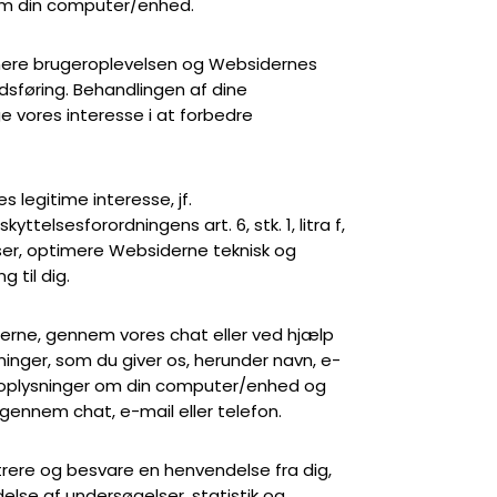
om din computer/enhed.
imere brugeroplevelsen og Websidernes
sføring. Behandlingen af dine
ge vores interesse i at forbedre
s legitime interesse, jf.
yttelsesforordningens art. 6, stk. 1, litra f,
ser, optimere Websiderne teknisk og
 til dig.
erne, gennem vores chat eller ved hjælp
sninger, som du giver os, herunder navn, e-
, oplysninger om din computer/enhed og
gennem chat, e-mail eller telefon.
trere og besvare en henvendelse fra dig,
else af undersøgelser, statistik og