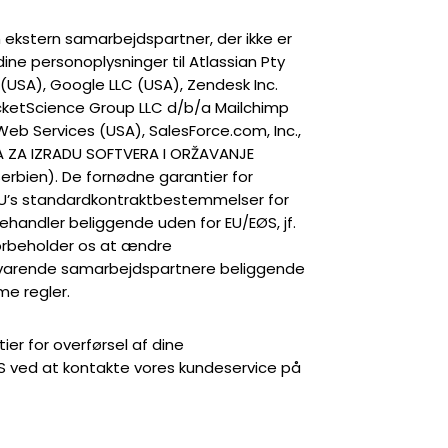
n ekstern samarbejdspartner, der ikke er
dine personoplysninger til Atlassian Pty
. (USA), Google LLC (USA), Zendesk Inc.
ocketScience Group LLC d/b/a Mailchimp
eb Services (USA), SalesForce.com, Inc.,
JA ZA IZRADU SOFTVERA I ORŽAVANJE
rbien). De fornødne garantier for
 EU’s standardkontraktbestemmelser for
ehandler beliggende uden for EU/EØS, jf.
forbeholder os at ændre
ilsvarende samarbejdspartnere beliggende
e regler.
ier for overførsel af dine
ØS ved at kontakte vores kundeservice på