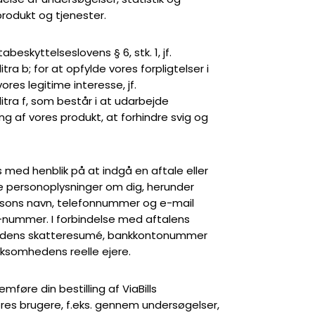
rodukt og tjenester.
beskyttelseslovens § 6, stk. 1, jf.
itra b; for at opfylde vores forpligtelser i
res legitime interesse, jf.
litra f, som består i at udarbejde
ng af vores produkt, at forhindre svig og
os med henblik på at indgå en aftale eller
ke personoplysninger om dig, herunder
rsons navn, telefonnummer og e-mail
nummer. I forbindelse med aftalens
mhedens skatteresumé, bankkontonummer
rksomhedens reelle ejere.
føre din bestilling af ViaBills
vores brugere, f.eks. gennem undersøgelser,