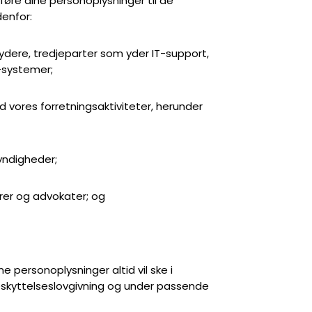
rføre dine personoplysninger til de
denfor:
ydere, tredjeparter som yder IT-support,
-systemer;
d vores forretningsaktiviteter, herunder
myndigheder;
orer og advokater; og
ne personoplysninger altid vil ske i
yttelseslovgivning og under passende