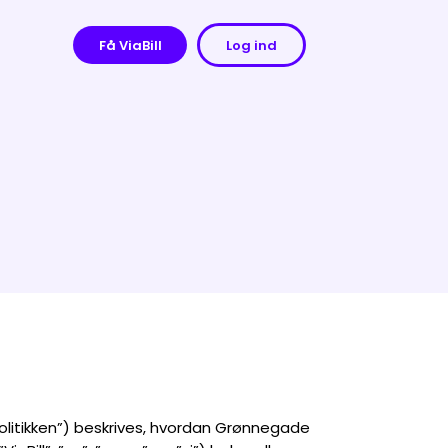
Få ViaBill
Log ind
politikken”) beskrives, hvordan Grønnegade