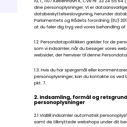
10, 1., 1107 København K, CVR nr. 33 24 55 64 (”
dine personoplysninger. Vi er dataansvarlig
databeskyttelseslovgivning, herunder data
Parlamentets og Rådets forordning (EU) 2016/67
at du føler dig tryg ved vores behandling af
1.2. Persondatapolitikken gælder for de perso
som vi indsamler, når du besøger vores web
websider, der henviser til denne Persondata
1.3. Hvis du har spørgsmål eller kommentarer
personoplysninger, kan du kontakte os ved 
pkt. 7.
2. Indsamling, formål og retsgrund
personoplysninger
2.1 ViaBill indsamler automatisk personoply
samt de tilknyttede webshops under dit bes