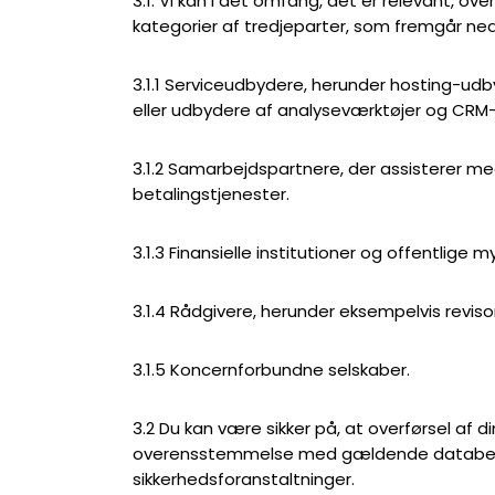
3.1. Vi kan i det omfang, det er relevant, ove
kategorier af tredjeparter, som fremgår ne
3.1.1 Serviceudbydere, herunder hosting-udb
eller udbydere af analyseværktøjer og CRM
3.1.2 Samarbejdspartnere, der assisterer me
betalingstjenester.
3.1.3 Finansielle institutioner og offentlige 
3.1.4 Rådgivere, herunder eksempelvis revis
3.1.5 Koncernforbundne selskaber.
3.2 Du kan være sikker på, at overførsel af di
overensstemmelse med gældende databesk
sikkerhedsforanstaltninger.