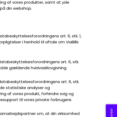
ring af vores produkter, samt at yde
 på din webshop.
 databeskyttelsesforordningens art. 6, stk. 1,
rpligtelser i henhold til aftale om ViaBills
. databeskyttelsesforordningens art. 6, stk.
verholde gældende hvidvasklovgivning.
. databeskyttelsesforordningens art. 6, stk.
ejde statistiske analyser og
ng af vores produkt, forhindre svig og
support til vores private forbrugere.
n samarbejdspartner om, at din virksomhed