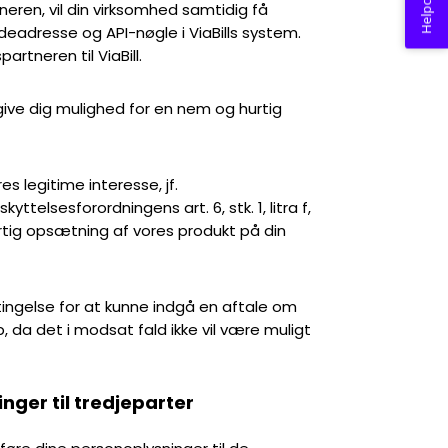
Helpcenter
ren, vil din virksomhed samtidig få
deadresse og API-nøgle i ViaBills system.
rtneren til ViaBill.
ive dig mulighed for en nem og hurtig
s legitime interesse, jf.
yttelsesforordningens art. 6, stk. 1, litra f,
rtig opsætning af vores produkt på din
tingelse for at kunne indgå en aftale om
p, da det i modsat fald ikke vil være muligt
nger til tredjeparter