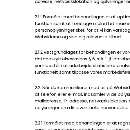
adresse, netværkslokation og oplysninger 
2.1.1 Formålet med behandlingen er at opt
funktion samt at foretage målrettet marked
personoplysninger sker, for at vi kan vareta
Websiderne og vise dig relevante tilbud.
2.1.2 Retsgrundlaget for behandlingen er vore
databeskyttelseslovens § 6, stk. 1, jf. databesk
som består i at udarbejde statistiske analy
funktionelt samt tilpasse vores markedsføring
2.2. Når du kommunikerer med os på Websid
af telefon eller e-mail, indsamler vi de oply
mailadresse, IP-adresse, netværkslokation
oplysninger om din eventuelle henvendelse 
2.2.1 Formålet med behandlingen er at regis
samt at varetage vores interesse i udarbejd