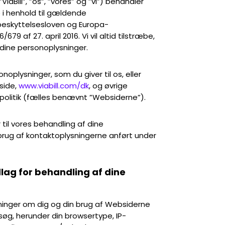
ViaBill”, ”os”, ”vores” og ”vi”) behandler
e i henhold til gældende
beskyttelsesloven og Europa-
9 af 27. april 2016. Vi vil altid tilstræbe,
 dine personoplysninger.
noplysninger, som du giver til os, eller
side,
www.viabill.com/dk
, og øvrige
politik (fælles benævnt ”Websiderne”).
 til vores behandling af dine
brug af kontaktoplysningerne anført under
lag for behandling af dine
sninger om dig og din brug af Websiderne
øg, herunder din browsertype, IP-