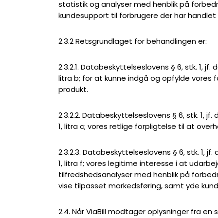
statistik og analyser med henblik på forbed
kundesupport til forbrugere der har handlet
2.3.2 Retsgrundlaget for behandlingen er:
2.3.2.1. Databeskyttelseslovens § 6, stk. 1, jf.
litra b; for at kunne indgå og opfylde vores fo
produkt.
2.3.2.2. Databeskyttelseslovens § 6, stk. 1, jf
1, litra c; vores retlige forpligtelse til at o
2.3.2.3. Databeskyttelseslovens § 6, stk. 1, jf
1, litra f; vores legitime interesse i at udarb
tilfredshedsanalyser med henblik på forbedri
vise tilpasset markedsføring, samt yde kunde
2.4. Når ViaBill modtager oplysninger fra e