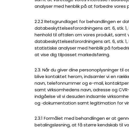
analyser med henblik på at forbedre vores p
2.2.2 Retsgrundlaget for behandlingen er data
databeskyttelsesforordningens art. 6, stk. 1, l
henhold til aftalen om vores produkt, samt vo
databeskyttelsesforordningens art. 6, stk. 1, 
statistiske analyser med henblik på forbedri
at vise dig tilpasset markedsføring.
2.3. Når du giver dine personoplysninger til 
blive kontaktet herom, indsamler vi en ræk
navn, telefonnummer og e-mail, kontaktpe
samt virksomhedens navn, adresse og CVR-
indgåelse vil vi desuden indsamle virkso
og ‑dokumentation samt legitimation for vi
2.3.1 Formålet med behandlingen er at gennem
betalingsløsning, at få større kendskab til 