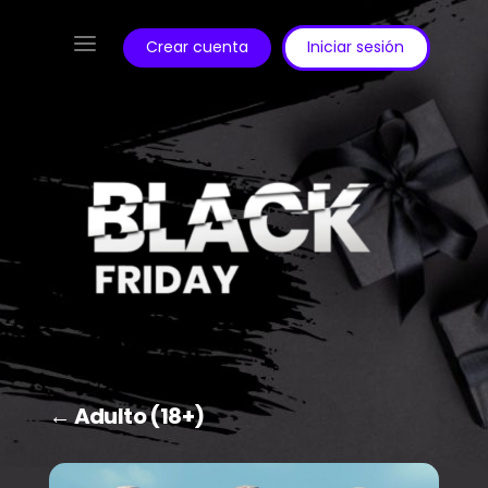
a
Crear cuenta
Iniciar sesión
← Adulto (18+)