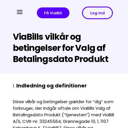
a
Få ViaBill
Log ind
ViaBills vilkår og
betingelser for Valg af
Betalingsdato Produkt
Indledning og definitioner
Disse vilkår og betingelser gælder for “dig” som
forbruger, der indgår aftale om ViaBills Valg af
Betalingsdato Produkt (“tjenesten”) med ViaBill
A/S, CVR-nr. 33245564, Grønnegade 10, 1, 1107
København K, (“ViaBill”). Disse vilkår og