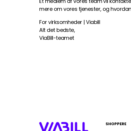
Et medlem af vores team vil kontakte d
mere om vores tjenester, og hvordan
For virksomheder | Viabill
Alt det bedste,
ViaBill-teamet
SHOPPERE