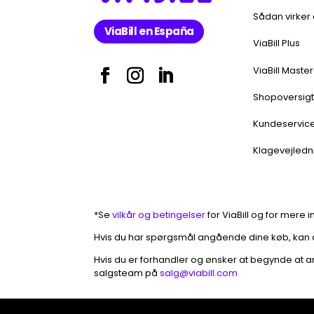
Sådan virker
ViaBill en España
ViaBill Plus
ViaBill Maste
Shopoversig
Kundeservic
Klagevejledn
*Se
vilkår og betingelser
for ViaBill og for mere 
Hvis du har spørgsmål angående dine køb, kan
Hvis du er forhandler og ønsker at begynde at 
salgsteam på
salg@viabill.com