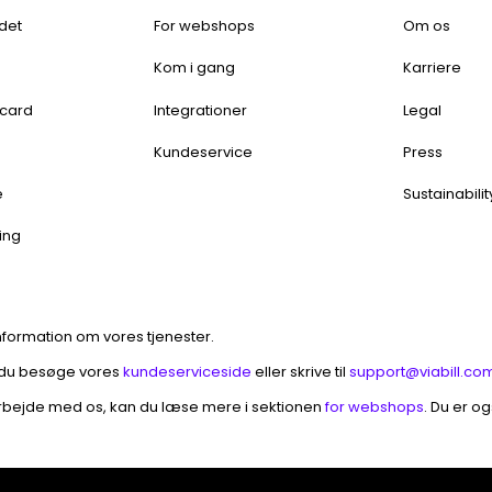
 det
For webshops
Om os
Kom i gang
Karriere
rcard
Integrationer
Legal
t
Kundeservice
Press
e
Sustainabilit
ing
information om vores tjenester.
 du besøge vores
kundeserviceside
eller skrive til
support@viabill.co
arbejde med os, kan du læse mere i sektionen
for webshops
. Du er o