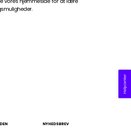
rske vores hjemmeside for at lære
gsmuligheder.
Helpcenter
DEN
NYHEDSBREV