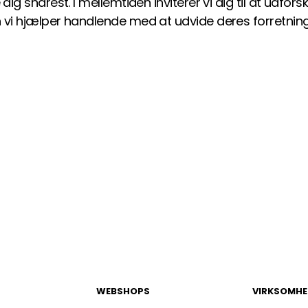
ig snarest. I mellemtiden inviterer vi dig til at udfo
 vi hjælper handlende med at udvide deres forretnin
WEBSHOPS
VIRKSOMHE