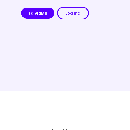
Få ViaBill
Log ind