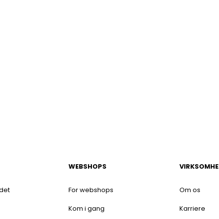
WEBSHOPS
VIRKSOMHE
 det
For webshops
Om os
Kom i gang
Karriere