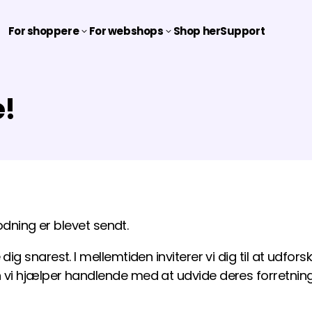
For shoppere
For webshops
Shop her
Support
3
3
e!
modning er blevet sendt.
ig snarest. I mellemtiden inviterer vi dig til at udfo
 vi hjælper handlende med at udvide deres forretnin