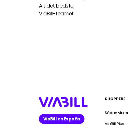
Alt det bedste,
ViaBill-teamet
SHOPPERE
Sådan virker
ViaBill en España
ViaBill Plus