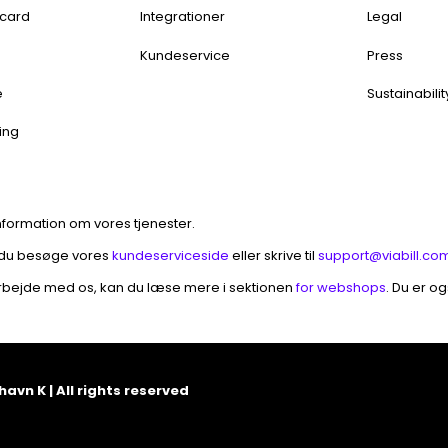
rcard
Integrationer
Legal
t
Kundeservice
Press
e
Sustainabilit
ing
information om vores tjenester.
 du besøge vores
kundeserviceside
eller skrive til
support@viabill.co
arbejde med os, kan du læse mere i sektionen
for webshops
. Du er o
havn K | All rights reserved