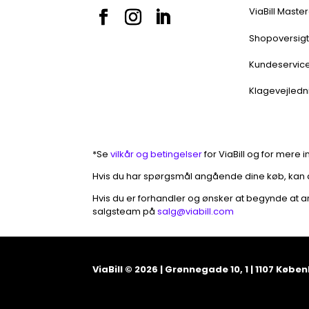
ViaBill Maste
Shopoversig
Kundeservic
Klagevejledn
*Se
vilkår og betingelser
for ViaBill og for mere 
Hvis du har spørgsmål angående dine køb, kan
Hvis du er forhandler og ønsker at begynde at 
salgsteam på
salg@viabill.com
ViaBill © 2026 | Grønnegade 10, 1 | 1107 Køben