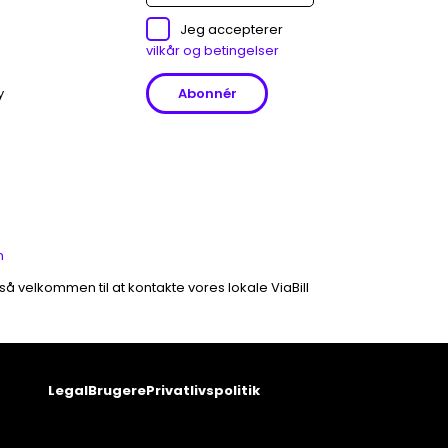
Jeg accepterer
vilkår og betingelser
y
m
gså velkommen til at kontakte vores lokale ViaBill
Legal
Brugere
Privatlivspolitik