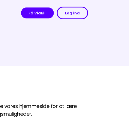
Få ViaBill
Log ind
rske vores hjemmeside for at lære
gsmuligheder.