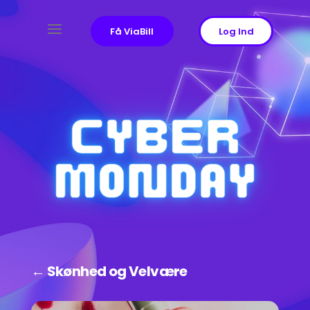
a
Få ViaBill
Log Ind
← Skønhed og Velvære