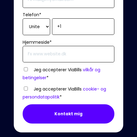
Telefon
*
Hjemmeside
*
Jeg accepterer ViaBills
vilkår og
betingelser
*
Jeg accepterer ViaBills
cookie- og
persondatapolitik
*