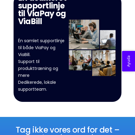
supportlinje
til ViaPay og
ViaBill
Én samlet supportlinje
til både ViaPay og
ViaBill.
Ayuda
Support til
produkttræning og
mere
Dedikerede, lokale
supportteam.
Tag ikke vores ord for det –