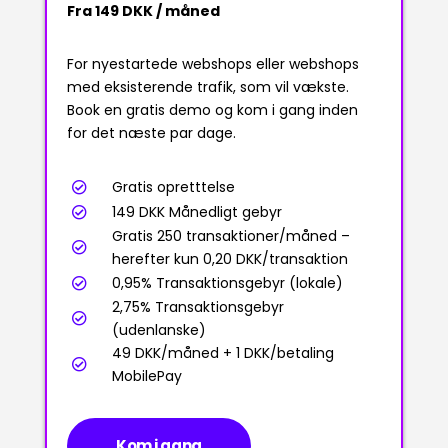
Fra 149 DKK / måned
For nyestartede webshops eller webshops
med eksisterende trafik, som vil vækste.
Book en gratis demo og kom i gang inden
for det næste par dage.
Gratis opretttelse

149 DKK Månedligt gebyr

Gratis 250 transaktioner/måned –

herefter kun 0,20 DKK/transaktion
0,95% Transaktionsgebyr (lokale)

2,75% Transaktionsgebyr

(udenlanske)
49 DKK/måned + 1 DKK/betaling

MobilePay
Kom i gang