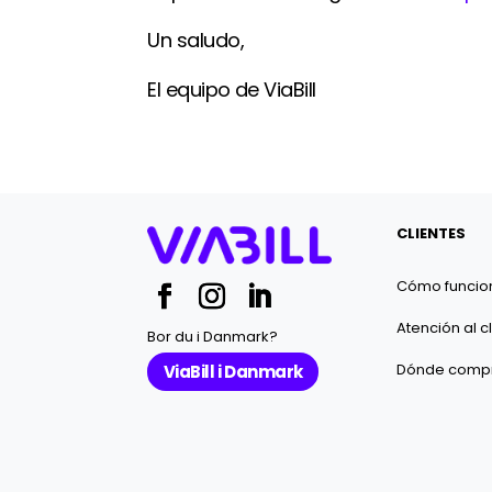
Un saludo,
El equipo de ViaBill
CLIENTES
Cómo funcio
Atención al c
Bor du i Danmark?
Dónde comp
ViaBill i Danmark