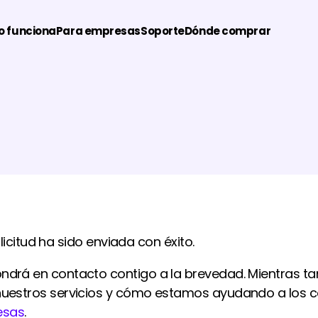
 funciona
Para empresas
Soporte
Dónde comprar
olicitud ha sido enviada con éxito.
drá en contacto contigo a la brevedad. Mientras tant
nuestros servicios y cómo estamos ayudando a los c
esas
.