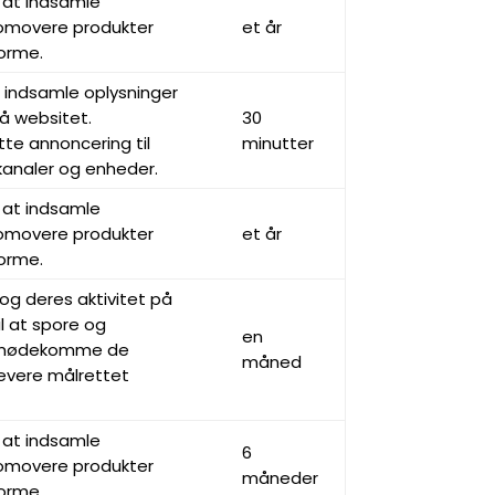
 at indsamle
romovere produkter
et år
orme.
t indsamle oplysninger
å websitet.
30
tte annoncering til
minutter
 kanaler og enheder.
 at indsamle
romovere produkter
et år
orme.
og deres aktivitet på
l at spore og
en
t imødekomme de
måned
levere målrettet
 at indsamle
6
romovere produkter
måneder
orme.