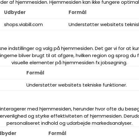
åder af hjemmesiden. Hjemmesiden kan ikke fungere optimal
Udbyder
Formål
shops.viabill.com
Understøtter websitets teknisk
kne indstillinger og valg på hjemmesiden. Det gør vi for at k
ngerne bliver brugt til at afgøre, hvilken region og sprog du 
visuelle elementer på hjemmesiden fx jobsøgning.
Formål
Understøtter websitets tekniske funktioner.
 interagerer med hjemmesiden, herunder hvor ofte du besøger 
ervenlighed og styrke effektiviteten af hjemmesiden. Derudov
personaliseret indhold og udarbejde markedsanalyser.
dbyder
Formål