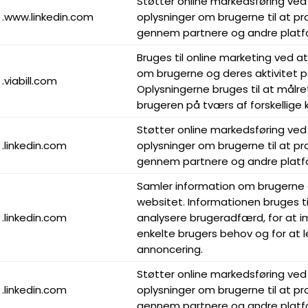
Støtter online markedsføring ved
.www.linkedin.com
oplysninger om brugerne til at p
gennem partnere og andre platf
Bruges til online marketing ved a
om brugerne og deres aktivitet p
.viabill.com
Oplysningerne bruges til at målre
brugeren på tværs af forskellige
Støtter online markedsføring ved
.linkedin.com
oplysninger om brugerne til at p
gennem partnere og andre platf
Samler information om brugerne 
websitet. Informationen bruges ti
.linkedin.com
analysere brugeradfærd, for a
enkelte brugers behov og for at 
annoncering.
Støtter online markedsføring ved
.linkedin.com
oplysninger om brugerne til at p
gennem partnere og andre platf