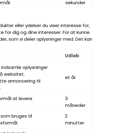
rmål.
sekunder
ukter eller ydelser du viser interesse for,
e for dig og dine interesser. For at kunne
r, som vi deler oplysninger med. Det kan
Udløb
t indsamle oplysninger
å websitet.
et år
tte annoncering til
.
ormål at levere
3
måneder
som bruges til
2
sformål.
minutter