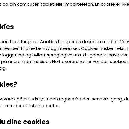
emt på din computer, tablet eller mobiltelefon. En cookie er i
kies
den til at fungere. Cookies hjælper os desuden med at få o
siden til dine behov og interesser. Cookies husker f.eks., h
 logget ind og hvilket sprog og valuta, du gerne vil have vi
ig på andre hjemmesider. Helt overordnet anvendes cookies så
dig.
kies?
evares på dit udstyr. Tiden regnes fra den seneste gang, du
e en fuldendt liste nedenfor.
 du dine cookies