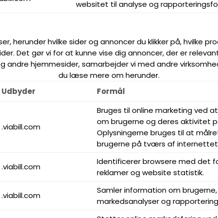
websitet til analyse og rapporteringsfo
r, herunder hvilke sider og annoncer du klikker på, hvilke prod
r. Det gør vi for at kunne vise dig annoncer, der er relevant
g andre hjemmesider, samarbejder vi med andre virksomhede
du læse mere om herunder.
Udbyder
Formål
Bruges til online marketing ved a
om brugerne og deres aktivitet p
.viabill.com
Oplysningerne bruges til at målre
brugerne på tværs af internettet
Identificerer browsere med det f
.viabill.com
reklamer og website statistik.
Samler information om brugerne, 
.viabill.com
markedsanalyser og rapportering