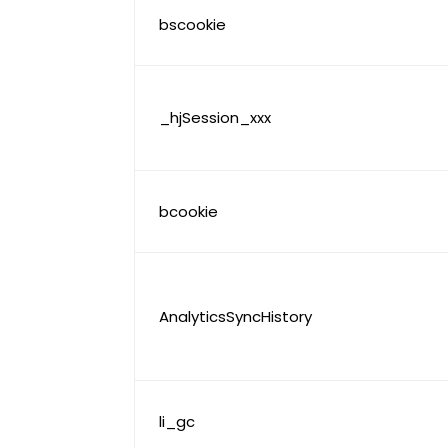
bscookie
_hjSession_xxx
bcookie
AnalyticsSyncHistory
li_gc