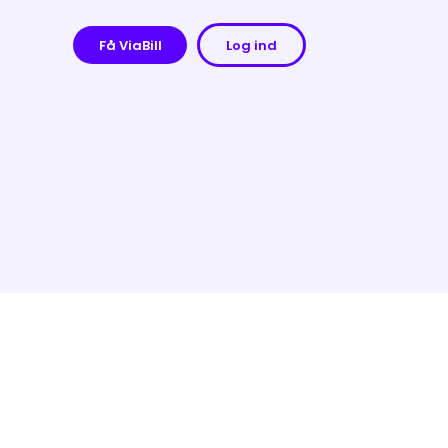
Få ViaBill
Log ind