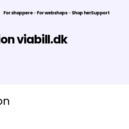
For shoppere
For webshops
Shop her
Support
3
3
on viabill.dk
on