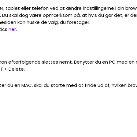
, tablet eller telefon ved at ændre indstillingerne i din brows
. Du skal dog være opmærksom på, at hvis du gør det, er der
esiden kan huske de valg, du foretager.
tics
her
.
 kan efterfølgende slettes nemt. Benytter du en PC med en n
T + Delete.
tter du en MAC, skal du starte med at finde ud af, hvilken bro