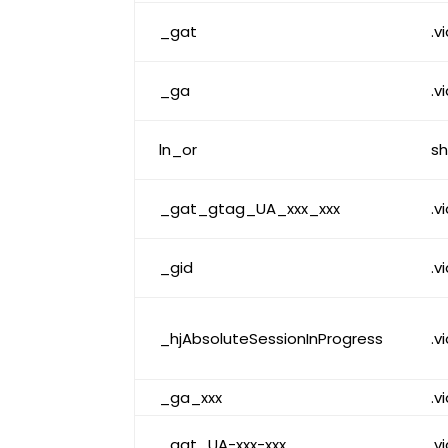
_gat
.v
_ga
.v
ln_or
sh
_gat_gtag_UA_xxx_xxx
.v
_gid
.v
_hjAbsoluteSessionInProgress
.v
_ga_xxx
.v
_gat_UA-xxx-xxx
.v