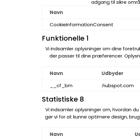
adgang til sikre omr
Navn
CookieInformationConsent
Funktionelle
1
Vi indsamler oplysninger om dine foretru
der passer til dine præferencer. Oplysni
Navn
Udbyder
__cf_bm
.hubspot.com
Statistiske
8
Vi indsamler oplysninger om, hvordan du
gør vi for at kunne optimere design, brug
Navn
U